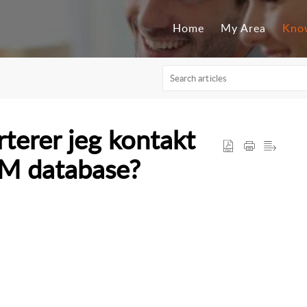
Home
My Area
Kno
erer jeg kontakt
RM database?