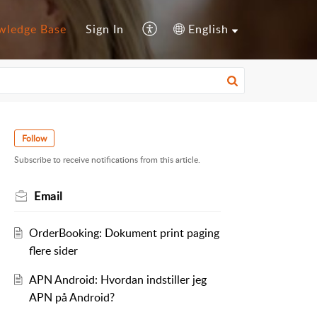
wledge Base
Sign In
English
Follow
Subscribe to receive notifications from this article.
Email
OrderBooking: Dokument print paging
flere sider
APN Android: Hvordan indstiller jeg
APN på Android?